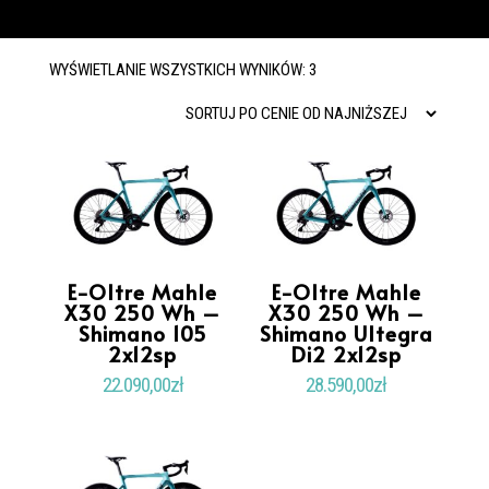
POSORTOWANE
WYŚWIETLANIE WSZYSTKICH WYNIKÓW: 3
WEDŁUG
CENY:
OD
NISKIEJ
DO
WYSOKIEJ
E-Oltre Mahle
E-Oltre Mahle
X30 250 Wh –
X30 250 Wh –
Shimano 105
Shimano Ultegra
2x12sp
Di2 2x12sp
22.090,00
zł
28.590,00
zł