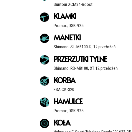
Suntour XCM34-Boost
KLAMKI
Promax, DSK-925
MANETKI
Shimano, SL-M6100-R, 12 przełożeń
PRZERZUTKI TYLNE
Shimano, RD-M8100, XT, 12 przełożeń
KORBA
FSA CK-320
HAMULCE
Promax, DSK-925
KOŁA
Velomann E-Sport Tubeless Ready 29" 622-25