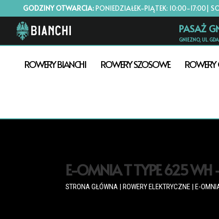
GODZINY OTWARCIA:
PONIEDZIAŁEK-PIĄTEK: 10:00-17:00| S
PASAŻ G
GNIEZNO, UL. GD
ROWERY BIANCHI
ROWERY SZOSOWE
ROWERY 
E-OMNIA T TYPE 625 WH –
STRONA GŁÓWNA
|
ROWERY ELEKTRYCZNE
|
E-OMNI