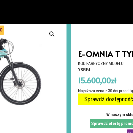
RO
E-OMNIA T TYP
KOD FABRYCZNY MODELU:
YSBE4
15.600,00
zł
Najniższa cena z 30 dni przed t
Sprawdź dostępność
W naszym skle
Sprawdź ofertę promo