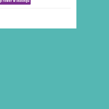
p rower w leasingu