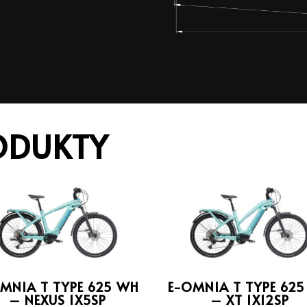
ODUKTY
MNIA T TYPE 625 WH
E-OMNIA T TYPE 62
– NEXUS 1X5SP
– XT 1X12SP