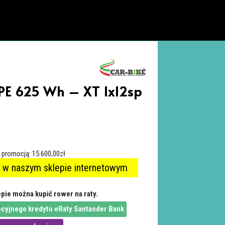
E 625 Wh – XT 1x12sp
ą promocją:
15.600,00
zł
 w naszym sklepie internetowym
pie można kupić rower na raty.
cyjnego kredytu eRaty Santander Bank