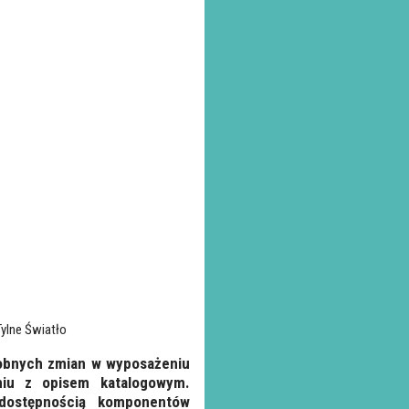
Tylne Światło
robnych zmian w wyposażeniu
iu z opisem katalogowym.
dostępnością komponentów