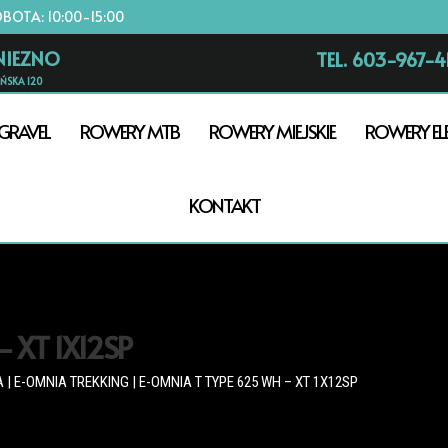
OBOTA: 10:00-15:00
NIEZNO
TEL. 603-967-4
AŃSKA 120
GRAVEL
ROWERY MTB
ROWERY MIEJSKIE
ROWERY EL
KONTAKT
 XT 1X12SP
A
|
E-OMNIA TREKKING
| E-OMNIA T TYPE 625 WH – XT 1X12SP