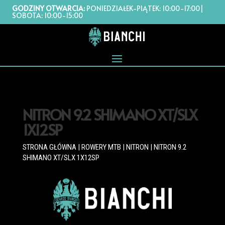
GODZINY OTWARCIA:
PONIEDZIAŁEK-PIĄTEK: 10:00-17:00|
SOBOTA: 10:00-15:00
NITRON 9.2 SHIMANO XT/SLX
1X12SP
STRONA GŁÓWNA
|
ROWERY MTB
|
NITRON
| NITRON 9.2
SHIMANO XT/SLX 1X12SP