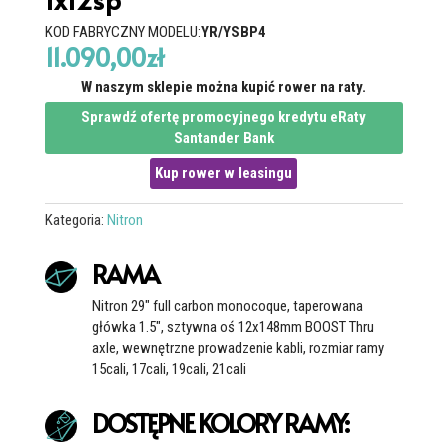
KOD FABRYCZNY MODELU:
YR/YSBP4
11.090,00
zł
W naszym sklepie można kupić rower na raty.
Sprawdź ofertę promocyjnego kredytu eRaty
Santander Bank
Kup rower w leasingu
Kategoria:
Nitron
RAMA
Nitron 29" full carbon monocoque, taperowana
główka 1.5", sztywna oś 12x148mm BOOST Thru
axle, wewnętrzne prowadzenie kabli, rozmiar ramy
15cali, 17cali, 19cali, 21cali
DOSTĘPNE KOLORY RAMY: