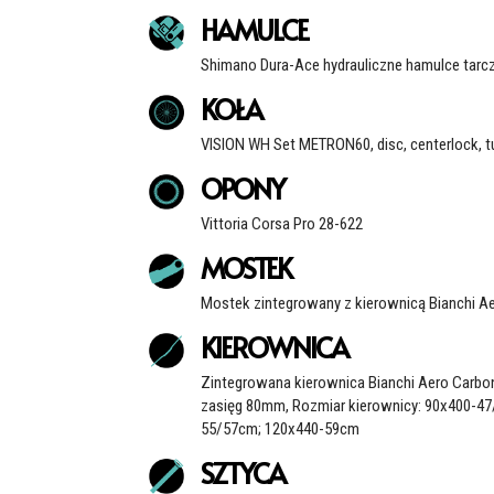
HAMULCE
Shimano Dura-Ace hydrauliczne hamulce tar
KOŁA
VISION WH Set METRON60, disc, centerlock, tu
OPONY
Vittoria Corsa Pro 28-622
MOSTEK
Mostek zintegrowany z kierownicą Bianchi A
KIEROWNICA
Zintegrowana kierownica Bianchi Aero Carbon
zasięg 80mm, Rozmiar kierownicy: 90x400-4
55/57cm; 120x440-59cm
SZTYCA