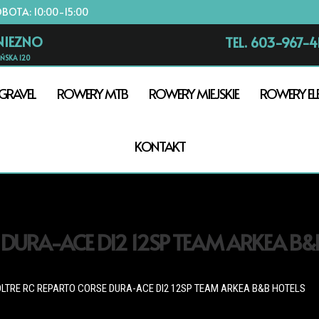
OBOTA: 10:00-15:00
NIEZNO
TEL. 603-967-4
AŃSKA 120
GRAVEL
ROWERY MTB
ROWERY MIEJSKIE
ROWERY EL
KONTAKT
 DURA-ACE DI2 12SP TEAM ARKEA B&
OLTRE RC REPARTO CORSE DURA-ACE DI2 12SP TEAM ARKEA B&B HOTELS