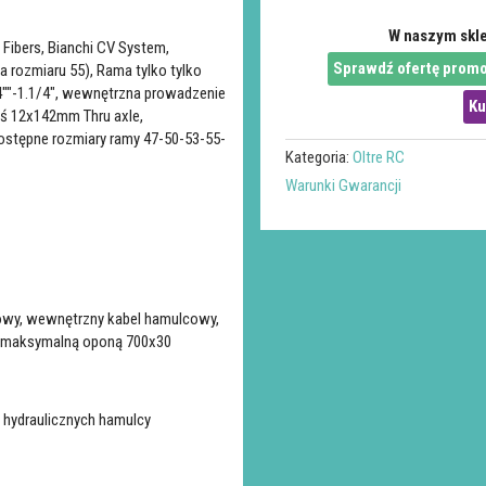
W naszym skle
Fibers, Bianchi CV System,
Sprawdź ofertę promo
a rozmiaru 55), Rama tylko tylko
/4""-1.1/4", wewnętrzna prowadzenie
Ku
ś 12x142mm Thru axle,
stępne rozmiary ramy 47-50-53-55-
Kategoria:
Oltre RC
Warunki Gwarancji
czowy, wewnętrzny kabel hamulcowy,
z maksymalną oponą 700x30
 hydraulicznych hamulcy