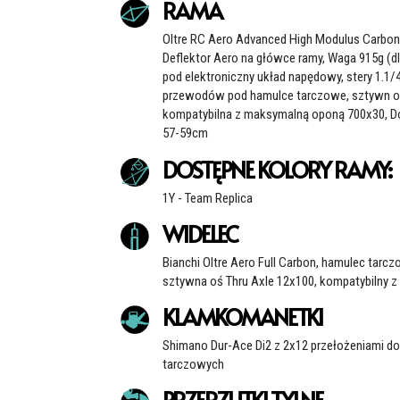
RAMA
Oltre RC Aero Advanced High Modulus Carbon 
Deflektor Aero na główce ramy, Waga 915g (dl
pod elektroniczny układ napędowy, stery 1.1
przewodów pod hamulce tarczowe, sztywn o
kompatybilna z maksymalną oponą 700x30, Do
57-59cm
DOSTĘPNE KOLORY RAMY:
1Y - Team Replica
WIDELEC
Bianchi Oltre Aero Full Carbon, hamulec tar
sztywna oś Thru Axle 12x100, kompatybilny 
KLAMKOMANETKI
Shimano Dur-Ace Di2 z 2x12 przełożeniami do
tarczowych
PRZERZUTKI TYLNE