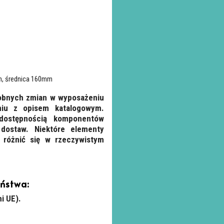
h, średnica 160mm
robnych zmian w wyposażeniu
iu z opisem katalogowym.
dostępnością komponentów
dostaw. Niektóre elementy
 różnić się w rzeczywistym
eństwa:
i UE).