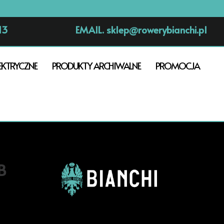
13
EMAIL.
sklep@rowerybianchi.pl
EKTRYCZNE
PRODUKTY ARCHIWALNE
PROMOCJA
B