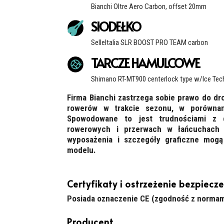
Bianchi Oltre Aero Carbon, offset 20mm
SIODEŁKO
SelleItalia SLR BOOST PRO TEAM carbon
TARCZE HAMULCOWE
Shimano RT-MT900 centerlock type w/Ice Tec
Firma Bianchi zastrzega sobie prawo do d
rowerów w trakcie sezonu, w porównan
Spowodowane to jest trudnościami z 
rowerowych i przerwach w łańcuchach 
wyposażenia i szczegóły graficzne mogą
modelu.
Certyfikaty i ostrzeżenie bezpiecz
Posiada oznaczenie CE (zgodność z normam
Producent