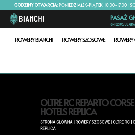
GODZINY OTWARCIA:
PONIEDZIAŁEK-PIĄTEK: 10:00-17:00| S
PASAŻ G
GNIEZNO, UL. GD
ROWERY BIANCHI
ROWERY SZOSOWE
ROWERY 
OLTRE RC REPARTO CORSE
HOTELS REPLICA
STRONA GŁÓWNA
|
ROWERY SZOSOWE
|
OLTRE RC
| 
REPLICA