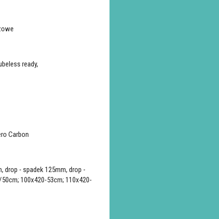
czowe
beless ready,
ero Carbon
, drop - spadek 125mm, drop -
7/50cm; 100x420-53cm; 110x420-