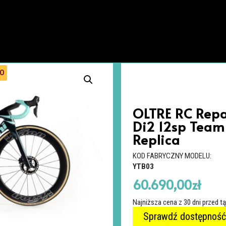
RO
OLTRE RC Repa
Di2 12sp Team
Replica
KOD FABRYCZNY MODELU:
YTB03
60.690,00
zł
Najniższa cena z 30 dni przed t
Sprawdź dostępność