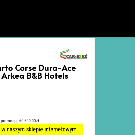
rto Corse Dura-Ace
 Arkea B&B Hotels
ą promocją:
60.690,00
zł
 w naszym sklepie internetowym