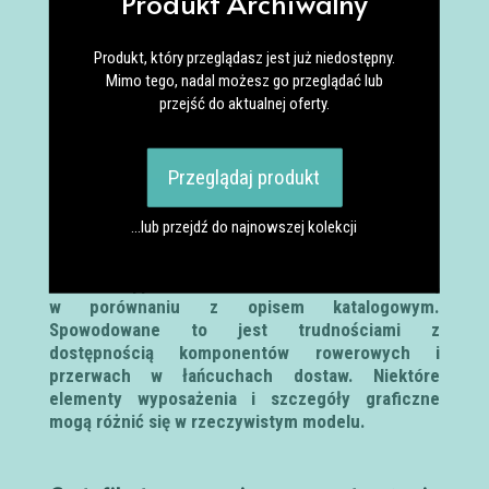
Produkt Archiwalny
380mm-61cm, Setback: 25mm/-10mm
Produkt, który przeglądasz jest już niedostępny.
SIODEŁKO
Mimo tego, nadal możesz go przeglądać lub
przejść do aktualnej oferty.
Fi’zi:k Argo Vento R3, nylon carbon reinforced shell
w/WingFlex, K:ium rails, 260x140mm
Przeglądaj produkt
TARCZE HAMULCOWE
Shimano SM-RT800 Center Lock, diam. 160mm
…lub przejdź do najnowszej kolekcji
Firma Bianchi zastrzega sobie prawo do drobnych
zmian w wyposażeniu rowerów w trakcie sezonu,
w porównaniu z opisem katalogowym.
Spowodowane to jest trudnościami z
dostępnością komponentów rowerowych i
przerwach w łańcuchach dostaw. Niektóre
elementy wyposażenia i szczegóły graficzne
mogą różnić się w rzeczywistym modelu.