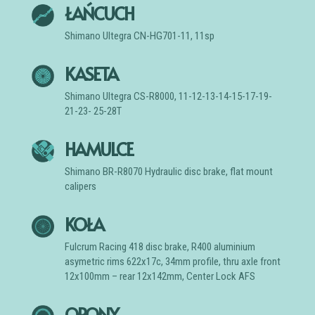
ŁAŃCUCH
Shimano Ultegra CN-HG701-11, 11sp
KASETA
Shimano Ultegra CS-R8000, 11-12-13-14-15-17-19-
21-23- 25-28T
HAMULCE
Shimano BR-R8070 Hydraulic disc brake, flat mount
calipers
KOŁA
Fulcrum Racing 418 disc brake, R400 aluminium
asymetric rims 622x17c, 34mm profile, thru axle front
12x100mm – rear 12x142mm, Center Lock AFS
OPONY