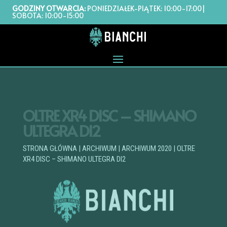
GODZINY OTWARCIA:
PONIEDZIAŁEK-PIĄTEK: 10:00-17:00|
SOBOTA: 10:00-15:00
OLTRE XR4 DISC – SHIMANO
ULTEGRA DI2
STRONA GŁÓWNA
|
ARCHIWUM
|
ARCHIWUM 2020
| OLTRE
XR4 DISC – SHIMANO ULTEGRA DI2