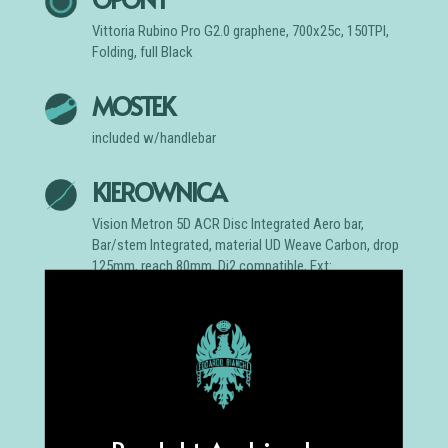
Vittoria Rubino Pro G2.0 graphene, 700x25c, 150TPI,
Folding, full Black
MOSTEK
included w/handlebar
KIEROWNICA
Vision Metron 5D ACR Disc Integrated Aero bar,
Bar/stem Integrated, material UD Weave Carbon, drop
125mm, reach 80mm, Di2 compatible, Ext:
100x400mm-47/50cm, 110x420mm-53/55cm,
120x420mm-57/59cm, 130x440mm61cm
SZTYCA
Oltre Full Carbon Aero; clamp with alloy head
adjustable and reversible +/- 35mm, length: 250mm-
44/47cm, 300mm50/53cm, 350mm-55/59cm,