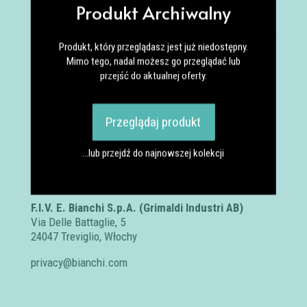
w porównaniu z opisem katalogowym.
Produkt Archiwalny
Spowodowane to jest trudnościami z
dostępnością komponentów rowerowych i
Produkt, który przeglądasz jest już niedostępny.
przerwach w łańcuchach dostaw. Niektóre
Mimo tego, nadal możesz go przeglądać lub
elementy wyposażenia i szczegóły graficzne
przejść do aktualnej oferty.
mogą różnić się w rzeczywistym modelu.
Przeglądaj produkt
Certyfikaty i ostrzeżenie
bezpieczeństwa:
…lub przejdź do najnowszej kolekcji
Posiada oznaczenie CE (zgodność z normami UE).
Producent
F.I.V. E. Bianchi S.p.A. (Grimaldi Industri AB)
Via Delle Battaglie, 5
24047 Treviglio, Włochy
privacy@bianchi.com