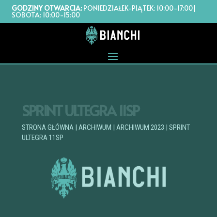
GODZINY OTWARCIA:
PONIEDZIAŁEK-PIĄTEK: 10:00-17:00|
SOBOTA: 10:00-15:00
SPRINT ULTEGRA 11SP
STRONA GŁÓWNA
|
ARCHIWUM
|
ARCHIWUM 2023
| SPRINT
ULTEGRA 11SP