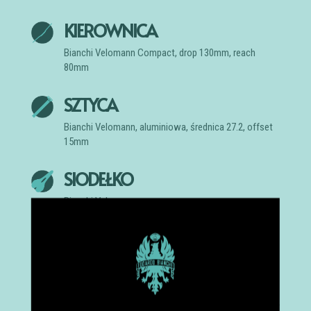
KIEROWNICA
Bianchi Velomann Compact, drop 130mm, reach
80mm
SZTYCA
Bianchi Velomann, aluminiowa, średnica 27.2, offset
15mm
SIODEŁKO
Bianchi Velomann
TARCZE HAMULCOWE
Shimano SM-RT70, center lock
Firma Bianchi zastrzega sobie prawo do drobnych
zmian w wyposażeniu rowerów w trakcie sezonu,