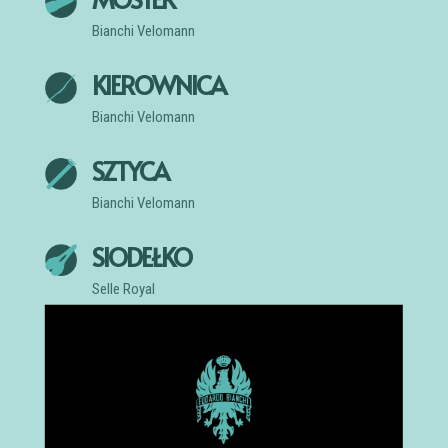
Bianchi Velomann
KIEROWNICA
Bianchi Velomann
SZTYCA
Bianchi Velomann
SIODEŁKO
Selle Royal
AKCESORIA
Pedały, Błotniki, Stopka, Bagażnik, Przednie i Tylne
Światło
Firma Bianchi zastrzega sobie prawo do drobnych