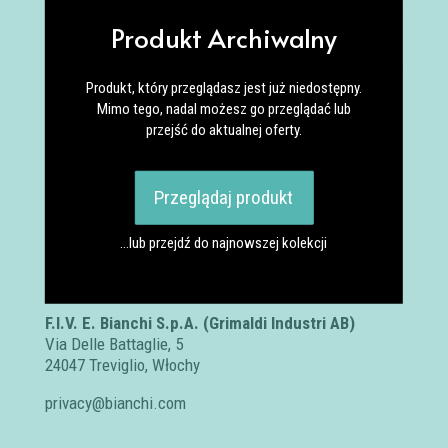
zmian w wyposażeniu rowerów w trakcie sezonu,
w porównaniu z opisem katalogowym.
Produkt Archiwalny
Spowodowane to jest trudnościami z
dostępnością komponentów rowerowych i
Produkt, który przeglądasz jest już niedostępny.
przerwach w łańcuchach dostaw. Niektóre
Mimo tego, nadal możesz go przeglądać lub
elementy wyposażenia i szczegóły graficzne
przejść do aktualnej oferty.
mogą różnić się w rzeczywistym modelu.
Przeglądaj produkt
Certyfikaty i ostrzeżenie
bezpieczeństwa:
…lub przejdź do najnowszej kolekcji
Posiada oznaczenie CE (zgodność z normami UE).
Producent
F.I.V. E. Bianchi S.p.A. (Grimaldi Industri AB)
Via Delle Battaglie, 5
24047 Treviglio, Włochy
privacy@bianchi.com