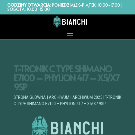
GODZINY OTWARCIA:
PONIEDZIAŁEK-PIĄTEK: 10:00-17:00|
SOBOTA: 10:00-15:00
T-TRONIK C TYPE SHIMANO
E7100 – PHYLION 417 – X5/X7
9SP
STRONA GŁÓWNA
|
ARCHIWUM
|
ARCHIWUM 2025
| T-TRONIK
C TYPE SHIMANO E7100 – PHYLION 417 – X5/X7 9SP