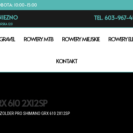
OBOTA: 10:00-15:00
NIEZNO
TEL. 603-967-4
AŃSKA 120
GRAVEL
ROWERY MTB
ROWERY MIEJSKIE
ROWERY EL
KONTAKT
X 610 2X12SP
 ZOLDER PRO SHIMANO GRX 610 2X12SP