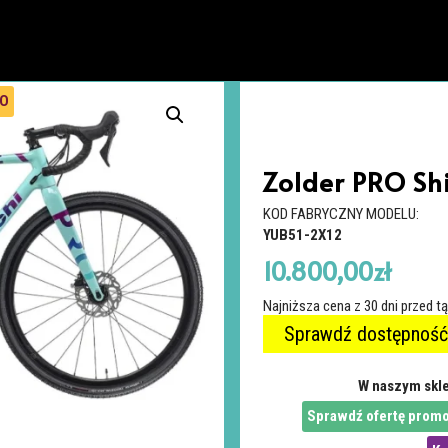
RO
Zolder PRO Sh
KOD FABRYCZNY MODELU:
YUB51-2X12
10.800,00
zł
Najniższa cena z 30 dni przed t
Sprawdź dostępność
W naszym skle
Sprawdź ofertę promo