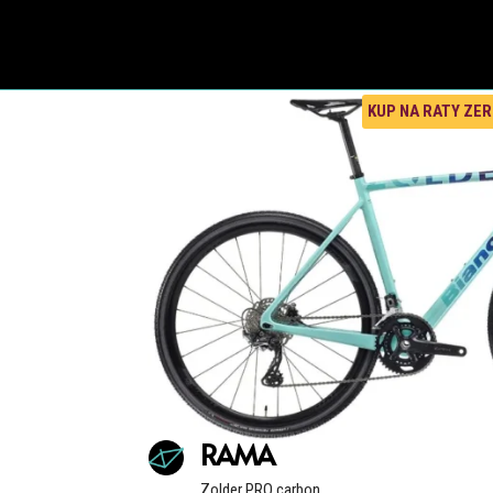
KUP NA RATY ZE
RAMA
Zolder PRO carbon