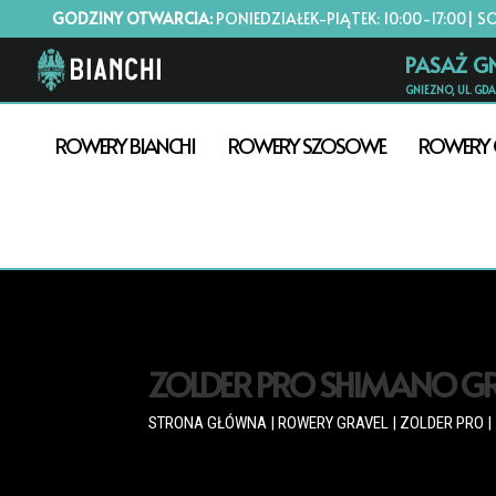
GODZINY OTWARCIA:
PONIEDZIAŁEK-PIĄTEK: 10:00-17:00| S
PASAŻ G
GNIEZNO, UL. GD
ROWERY BIANCHI
ROWERY SZOSOWE
ROWERY 
ZOLDER PRO SHIMANO GR
STRONA GŁÓWNA
|
ROWERY GRAVEL
|
ZOLDER PRO
|