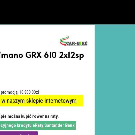
imano GRX 610 2x12sp
ą promocją:
10.800,00
zł
 w naszym sklepie internetowym
pie można kupić rower na raty.
cyjnego kredytu eRaty Santander Bank