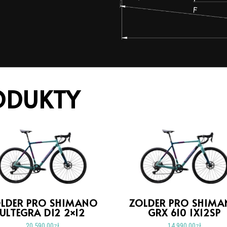
ODUKTY
LDER PRO SHIMANO
ZOLDER PRO SHIM
ULTEGRA DI2 2×12
GRX 610 1X12SP
20.590,00
zł
14.990,00
zł