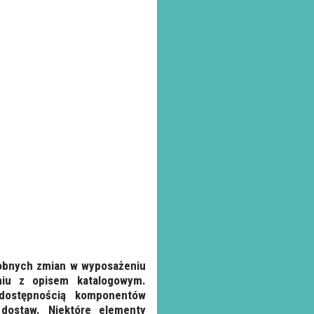
robnych zmian w wyposażeniu
iu z opisem katalogowym.
dostępnością komponentów
dostaw. Niektóre elementy