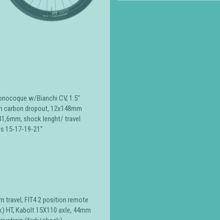
nocoque w/Bianchi CV, 1.5″
0mm carbon dropout, 12x148mm
 31,6mm, shock lenght/ travel
s 15-17-19-21″
travel, FIT4 2 position remote
k) HT, Kabolt 15X110 axle, 44mm