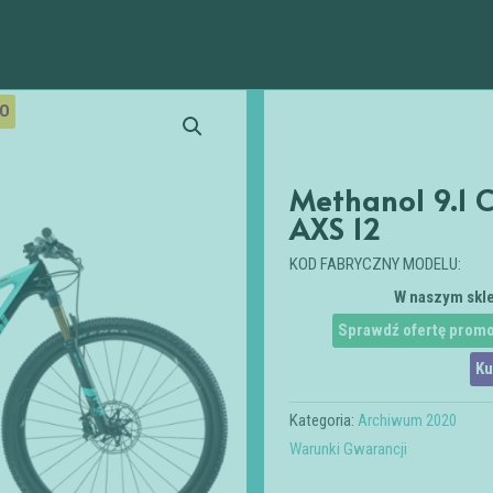
RO
Methanol 9.1 
AXS 12
KOD FABRYCZNY MODELU:
W naszym skle
Sprawdź ofertę promo
Ku
Kategoria:
Archiwum 2020
Warunki Gwarancji