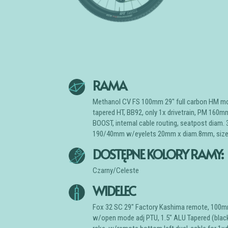
RAMA
Methanol CV FS 100mm 29″ full carbon HM mo
tapered HT, BB92, only 1x drivetrain, PM 16
BOOST, internal cable routing, seatpost diam.
190/40mm w/eyelets 20mm x diam.8mm, size
DOSTĘPNE KOLORY RAMY:
Czarny/Celeste
WIDELEC
Fox 32 SC 29″ Factory Kashima remote, 100mm 
w/open mode adj PTU, 1.5″ ALU Tapered (blac