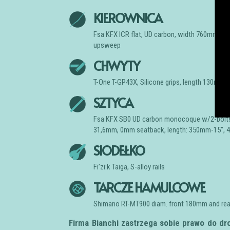
KIEROWNICA
Fsa KFX ICR flat, UD carbon, width 760mm, d
upsweep
CHWYTY
T-One T-GP43X, Silicone grips, length 130mm
SZTYCA
Fsa KFX SB0 UD carbon monocoque w/2-bolts 
31,6mm, 0mm seatback, length: 350mm-15″,
SIODEŁKO
Fi’zi:k Taiga, S-alloy rails
TARCZE HAMULCOWE
Shimano RT-MT900 diam. front 180mm and re
Firma Bianchi zastrzega sobie prawo do d