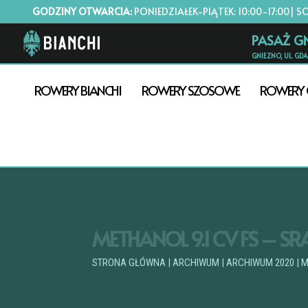
GODZINY OTWARCIA:
PONIEDZIAŁEK-PIĄTEK: 10:00-17:00| S
PASAŻ G
GNIEZNO, UL. GD
ROWERY BIANCHI
ROWERY SZOSOWE
ROWERY 
METHANOL 9.1 CV FS – SR
STRONA GŁÓWNA
|
ARCHIWUM
|
ARCHIWUM 2020
| 