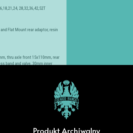
,18,21,24, 28,32,36,42,52T
d Flat Mount rear adaptor, resin
m, thru axle front 15x110mm, rear
ess band and valve, 30mm inner
pound, 120Tpi, folding, ETRTO 56-
s Carbon faceplate, finish UD
: 60mm-15″, 70mm-17″, 80mm-19″,
Produkt Archiwalny