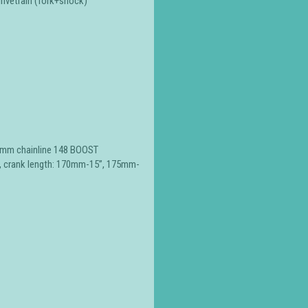
rivetrain (fork+shock)
52mm chainline 148 BOOST
, crank length: 170mm-15”, 175mm-