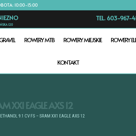
OBOTA: 10:00-15:00
NIEZNO
TEL. 603-967-4
AŃSKA 120
GRAVEL
ROWERY MTB
ROWERY MIEJSKIE
ROWERY EL
KONTAKT
AM XX1 EAGLE AXS 12
METHANOL 9.1 CV FS – SRAM XX1 EAGLE AXS 12