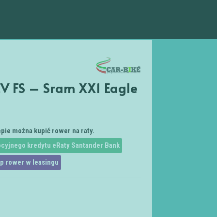
CV FS – Sram XX1 Eagle
pie można kupić rower na raty.
cyjnego kredytu eRaty Santander Bank
p rower w leasingu