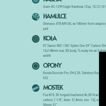
Sram XG-1299 Eagle Rainbow 12sp, 10,12,14,16
HAMULCE
Shimano XTR M9100, w/180mm front adaptor an
pad
KOŁA
DT Swiss XRC 1501 Spline One 29″ Carbon 30m
12x148mm rear, XD body, TLready rim w/tubel
width
OPONY
Kenda Booster Pro 29×2.20, Tubeless Race com
622
MOSTEK
Fsa KFX, 3D forged/machined AL2014 w/Ti bolt
carbon, 1.1/8″, diam. 31,8mm, rise -12∫, ext
90mm-21″