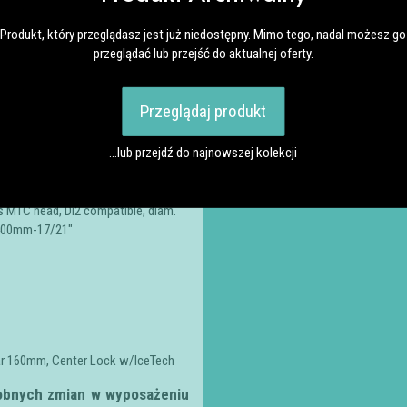
Produkt, który przeglądasz jest już niedostępny. Mimo tego, nadal możesz go
przeglądać lub przejść do aktualnej oferty.
iam. 31.8mm, 9° backsweep, 4°
Przeglądaj produkt
…lub przejdź do najnowszej kolekcji
MTC head, Di2 compatible, diam.
 400mm-17/21″
ar 160mm, Center Lock w/IceTech
robnych zmian w wyposażeniu