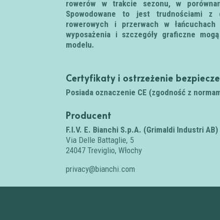
rowerów w trakcie sezonu, w porównan
Spowodowane to jest trudnościami z 
rowerowych i przerwach w łańcuchach 
wyposażenia i szczegóły graficzne mogą
modelu.
Certyfikaty i ostrzeżenie bezpiecz
Posiada oznaczenie CE (zgodność z normam
Producent
F.I.V. E. Bianchi S.p.A. (Grimaldi Industri AB)
Via Delle Battaglie, 5
24047 Treviglio, Włochy
privacy@bianchi.com