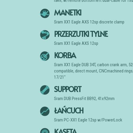
rake, w/remote bottom left dual-cable for 1xd
MANETKI
Sram XX1 Eagle AXS 12sp discrete clamp
PRZERZUTKI TYLNE
Sram XX1 Eagle AXS 12sp
KORBA
Sram XX1 Eagle DUB 34T, carbon crank arm, 
compatible, direct mount, CNCmachined rings
17/21″
SUPPORT
Sram DUB PressFit BB92, 41x92mm
ŁAŃCUCH
Sram PC-XX1 Eagle 12sp w/PowerLock
KASETA